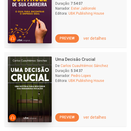
Duração:
7:54:07
Narrador:
Ester Jablonski
Editora:
UBK Publishing House
ver detalhes
PREVIEW
Uma Decisão Crucial
De
Carlos Cuauhtémoc Sánchez
Duração:
5:34:37
Narrador:
Pedro Lopes
Editora:
UBK Publishing House
ver detalhes
PREVIEW