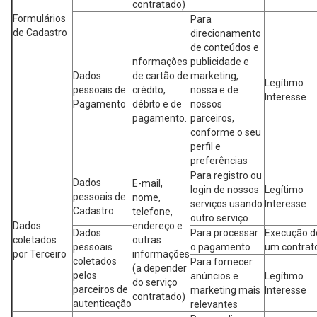
contratado)
Formulários
Para
de Cadastro
direcionamento
de conteúdos e
nformações
publicidade e
Dados
de cartão de
marketing,
Legítimo
pessoais de
crédito,
nossa e de
Interesse
Pagamento
débito e de
nossos
pagamento.
parceiros,
conforme o seu
perfil e
preferências
Para registro ou
Dados
E-mail,
login de nossos
Legítimo
pessoais de
nome,
serviços usando
Interesse
Cadastro
telefone,
outro serviço
Dados
endereço e
Dados
Para processar
Execução d
coletados
outras
pessoais
o pagamento
um contrat
por Terceiro
informações
coletados
Para fornecer
(a depender
pelos
anúncios e
Legítimo
do serviço
parceiros de
marketing mais
Interesse
contratado)
autenticação
relevantes