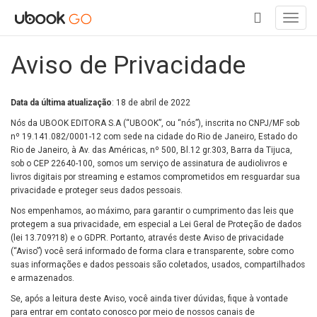
Toggl
navig
+
Aviso de Privacidade
Data da última atualização
: 18 de abril de 2022
Nós da UBOOK EDITORA S.A (“UBOOK”, ou “nós”), inscrita no CNPJ/MF sob
nº 19.141.082/0001-12 com sede na cidade do Rio de Janeiro, Estado do
Rio de Janeiro, à Av. das Américas, nº 500, Bl.12 gr.303, Barra da Tijuca,
sob o CEP 22640-100, somos um serviço de assinatura de audiolivros e
livros digitais por streaming e estamos comprometidos em resguardar sua
privacidade e proteger seus dados pessoais.
Nos empenhamos, ao máximo, para garantir o cumprimento das leis que
protegem a sua privacidade, em especial a Lei Geral de Proteção de dados
(lei 13.709?18) e o GDPR. Portanto, através deste Aviso de privacidade
(“Aviso”) você será informado de forma clara e transparente, sobre como
suas informações e dados pessoais são coletados, usados, compartilhados
e armazenados.
Se, após a leitura deste Aviso, você ainda tiver dúvidas, fique à vontade
para entrar em contato conosco por meio de nossos canais de