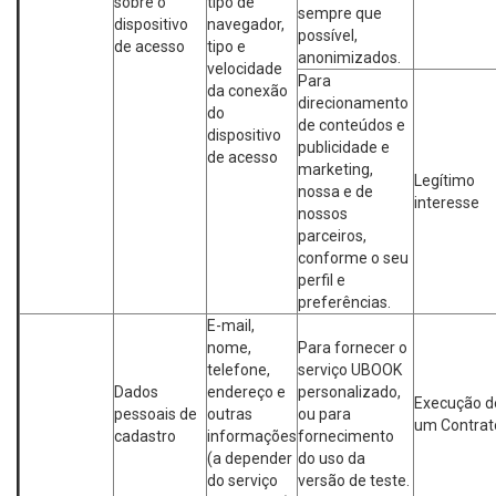
sobre o
tipo de
sempre que
dispositivo
navegador,
possível,
de acesso
tipo e
anonimizados.
velocidade
Para
da conexão
direcionamento
do
de conteúdos e
dispositivo
publicidade e
de acesso
marketing,
Legítimo
nossa e de
interesse
nossos
parceiros,
conforme o seu
perfil e
preferências.
E-mail,
nome,
Para fornecer o
telefone,
serviço UBOOK
Dados
endereço e
personalizado,
Execução d
pessoais de
outras
ou para
um Contrat
cadastro
informações
fornecimento
(a depender
do uso da
do serviço
versão de teste.