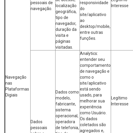
pessoais de
responsividade
localização
Interesse
navegação.
do
geográfica,
site/aplicativo
tipo de
ao
navegador,
desktop/mobile,
duração da
entre outras
visita e
funções.
páginas
visitadas.
Analytics:
entender seu
comportamento
de navegação e
Navegação
como o
nas
site/aplicativo
Plataformas
está sendo
Dados como
Digiais
usado, para
modelo,
Legítimo
melhorar sua
fabricante,
Interesse
experiência
sistema
como Usuário.
operacional,
Os dados
Dados
operadora
coletados são
pessoais
de telefonia,
agregados e,