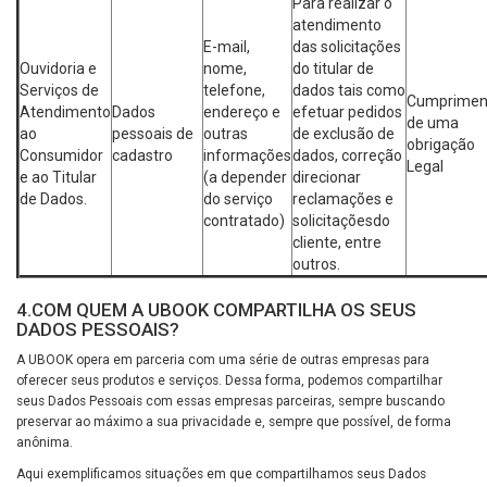
Para realizar o
atendimento
E-mail,
das solicitações
Ouvidoria e
nome,
do titular de
Serviços de
telefone,
dados tais como
Cumprimen
Atendimento
Dados
endereço e
efetuar pedidos
de uma
ao
pessoais de
outras
de exclusão de
obrigação
Consumidor
cadastro
informações
dados, correção
Legal
e ao Titular
(a depender
direcionar
de Dados.
do serviço
reclamações e
contratado)
solicitaçõesdo
cliente, entre
outros.
4.COM QUEM A UBOOK COMPARTILHA OS SEUS
DADOS PESSOAIS?
A UBOOK opera em parceria com uma série de outras empresas para
oferecer seus produtos e serviços. Dessa forma, podemos compartilhar
seus Dados Pessoais com essas empresas parceiras, sempre buscando
preservar ao máximo a sua privacidade e, sempre que possível, de forma
anônima.
Aqui exemplificamos situações em que compartilhamos seus Dados