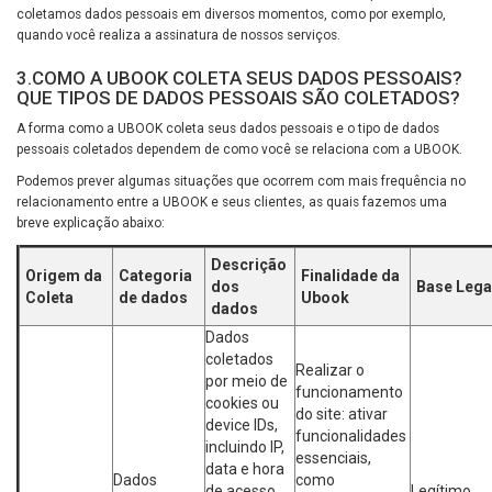
coletamos dados pessoais em diversos momentos, como por exemplo,
quando você realiza a assinatura de nossos serviços.
3.COMO A UBOOK COLETA SEUS DADOS PESSOAIS?
QUE TIPOS DE DADOS PESSOAIS SÃO COLETADOS?
A forma como a UBOOK coleta seus dados pessoais e o tipo de dados
pessoais coletados dependem de como você se relaciona com a UBOOK.
Podemos prever algumas situações que ocorrem com mais frequência no
relacionamento entre a UBOOK e seus clientes, as quais fazemos uma
breve explicação abaixo:
Descrição
Origem da
Categoria
Finalidade da
dos
Base Lega
Coleta
de dados
Ubook
dados
Dados
coletados
Realizar o
por meio de
funcionamento
cookies ou
do site: ativar
device IDs,
funcionalidades
incluindo IP,
essenciais,
data e hora
Dados
como
de acesso,
Legítimo