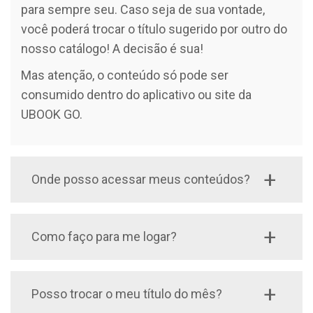
para sempre seu. Caso seja de sua vontade,
você poderá trocar o título sugerido por outro do
nosso catálogo! A decisão é sua!
Mas atenção, o conteúdo só pode ser
consumido dentro do aplicativo ou site da
UBOOK GO.
Onde posso acessar meus conteúdos?
Você pode acessar seus audiobooks em seu
computador, tablet ou celular. Através do nosso
Como faço para me logar?
site (go.ubook.com) ou por aparelhos Android
O Ubook Go é um benefício entregue pela sua
(versão 5.0 ou superior) / IOS (11.0 ou posterior.
operadora de telefonia. Se o seu plano te dá
Compatível com iPhone, iPad e iPod touch).
Posso trocar o meu título do mês?
direito a esse benefício, você receberá um e-