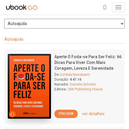
Toggl
navig
+
Autoajuda
Aperte O Foda-se Para Ser Feliz: 66
Dicas Para Viver Com Mais
Coragem, Leveza E Serenidade
De
Cordula Nussbaum
Duração:
4:41:16
Narrador:
Daniela Schmitz
Editora:
UBK Publishing House
ver detalhes
PREVIEW