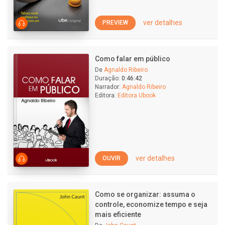
ver detalhes
PREVIEW
Como falar em público
De
Agnaldo Ribeiro
Duração:
0:46:42
Narrador:
Agnaldo Ribeiro
Editora:
Editora Ubook
ver detalhes
OUVIR
Como se organizar: assuma o
controle, economize tempo e seja
mais eficiente