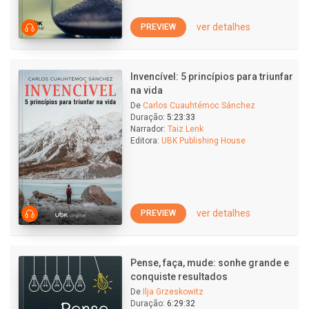
ver detalhes
PREVIEW
Invencível: 5 princípios para triunfar
na vida
De
Carlos Cuauhtémoc Sánchez
Duração:
5:23:33
Narrador:
Taiz Lenk
Editora:
UBK Publishing House
ver detalhes
PREVIEW
Pense, faça, mude: sonhe grande e
conquiste resultados
De
Ilja Grzeskowitz
Duração:
6:29:32