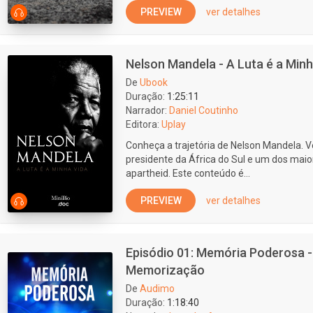
PREVIEW
ver detalhes
Nelson Mandela - A Luta é a Minh
De
Ubook
Duração:
1:25:11
Narrador:
Daniel Coutinho
Editora:
Uplay
Conheça a trajetória de Nelson Mandela. V
presidente da África do Sul e um dos maior
apartheid. Este conteúdo é...
PREVIEW
ver detalhes
Episódio 01: Memória Poderosa 
Memorização
De
Audimo
Duração:
1:18:40