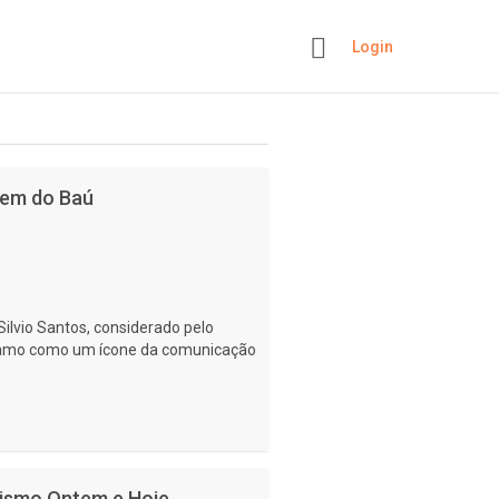
Login
+
omem do Baú
Silvio Santos, considerado pelo
o ramo como um ícone da comunicação
acismo Ontem e Hoje