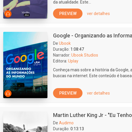
da atualidade. Este...
PREVIEW
ver detalhes
Google - Organizando as Infor
De
Ubook
Duração:
1:08:47
Narrador:
Ubook Studios
Editora:
Uplay
Conheça mais sobre a história da Google, 
buscas na internet. Este conteúdo é base
PREVIEW
ver detalhes
Martin Luther King Jr - "Eu Tenh
De
Audimo
Duração:
0:13:13