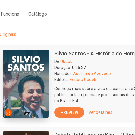
Funciona
Catálogo
Originals
Silvio Santos - A História do H
De
Ubook
Duração:
0:25:27
Narrador:
Audren de Azevedo
Editora:
Editora Ubook
Conheça mais sobre a vida e a carreira de 
público, pela imprensa e profissionais d
no Brasil. Este...
PREVIEW
ver detalhes
Debate: Infiltrado na Klan - O R