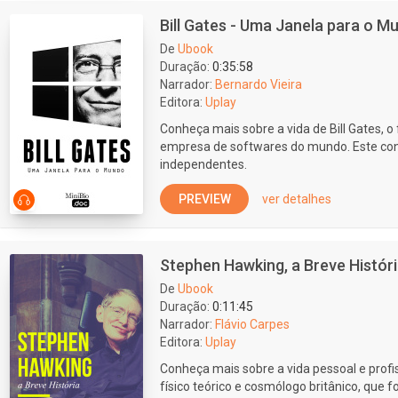
Bill Gates - Uma Janela para o M
De
Ubook
Duração:
0:35:58
Narrador:
Bernardo Vieira
Editora:
Uplay
Conheça mais sobre a vida de Bill Gates, o
empresa de softwares do mundo. Este co
independentes.
PREVIEW
ver detalhes
Stephen Hawking, a Breve Histór
De
Ubook
Duração:
0:11:45
Narrador:
Flávio Carpes
Editora:
Uplay
Conheça mais sobre a vida pessoal e prof
físico teórico e cosmólogo britânico, que 