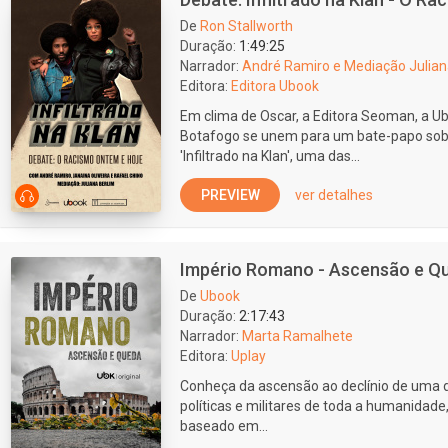
De
Ron Stallworth
Duração:
1:49:25
Narrador:
André Ramiro e Mediação Juliana
Editora:
Editora Ubook
Em clima de Oscar, a Editora Seoman, a Ub
Botafogo se unem para um bate-papo sobre 
'Infiltrado na Klan', uma das...
PREVIEW
ver detalhes
Império Romano - Ascensão e Q
De
Ubook
Duração:
2:17:43
Narrador:
Marta Ramalhete
Editora:
Uplay
Conheça da ascensão ao declínio de uma 
políticas e militares de toda a humanidad
baseado em...