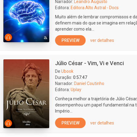
Narrador:
Leandro Augusto
Editora:
Editora Alto Astral - Docs
Muito além de lembrar compromissos e da
definem mais do que se imagina em relação
aprender como ela...
PREVIEW
ver detalhes
Júlio César - Vim, Vi e Venci
De
Ubook
Duração:
0:57:47
Narrador:
Daniel Coutinho
Editora:
Uplay
Conheça melhor a trajetória de Júlio César, 
desempenhou um papel fundamental na tr
Império...
PREVIEW
ver detalhes