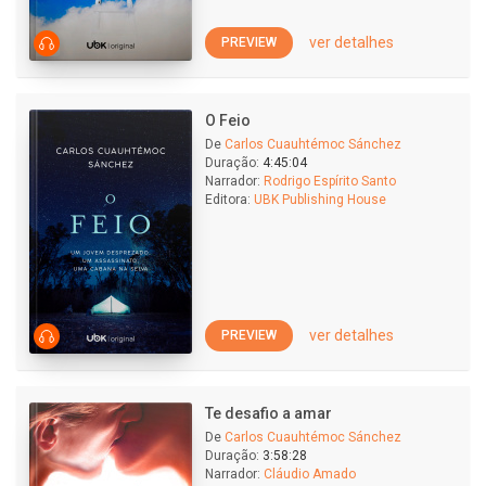
ver detalhes
PREVIEW
O Feio
De
Carlos Cuauhtémoc Sánchez
Duração:
4:45:04
Narrador:
Rodrigo Espírito Santo
Editora:
UBK Publishing House
ver detalhes
PREVIEW
Te desafio a amar
De
Carlos Cuauhtémoc Sánchez
Duração:
3:58:28
Narrador:
Cláudio Amado