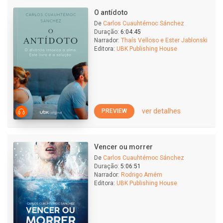
O antídoto
De
Carlos Cuauhtémoc Sánchez
Duração:
6:04:45
Narrador:
Thaís Velloso e Ester Jablonski
Editora:
UBK Publishing House
ver detalhes
PREVIEW
Vencer ou morrer
De
Carlos Cuauhtémoc Sánchez
Duração:
5:06:51
Narrador:
Rodrigo Amém
Editora:
UBK Publishing House