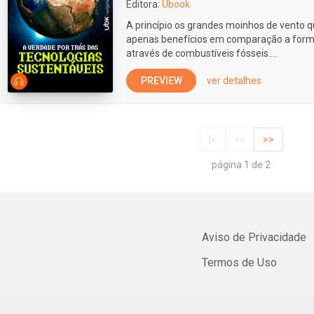
Editora:
Ubook
A princípio os grandes moinhos de vento 
apenas benefícios em comparação a forma
através de combustíveis fósseis....
PREVIEW
ver detalhes
|<
<<
>>
página 1 de 2
Aviso de Privacidade
Termos de Uso