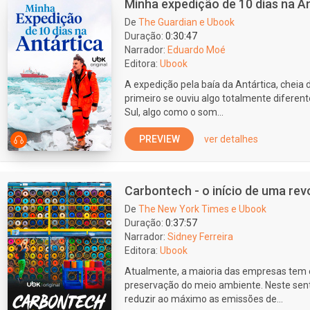
Minha expedição de 10 dias na A
De
The Guardian e Ubook
Duração:
0:30:47
Narrador:
Eduardo Moé
Editora:
Ubook
A expedição pela baía da Antártica, cheia d
primeiro se ouviu algo totalmente difere
Sul, algo como o som...
PREVIEW
ver detalhes
Carbontech - o início de uma re
De
The New York Times e Ubook
Duração:
0:37:57
Narrador:
Sidney Ferreira
Editora:
Ubook
Atualmente, a maioria das empresas tem 
preservação do meio ambiente. Neste sen
reduzir ao máximo as emissões de...