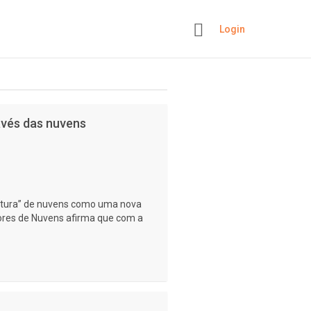
Login
+
avés das nuvens
eitura” de nuvens como uma nova
dores de Nuvens afirma que com a