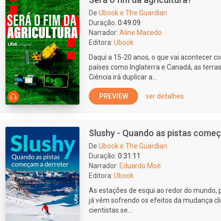
De
Ubook e The Guardian
Duração:
0:49:09
Narrador:
Aline Macedo
Editora:
Ubook
Daqui a 15-20 anos, o que vai acontecer c
países como Inglaterra e Canadá, as terras
Ciência irá duplicar a...
PREVIEW
ver detalhes
Slushy - Quando as pistas começ
De
Ubook e The Guardian
Duração:
0:31:11
Narrador:
Eduardo Moé
Editora:
Ubook
As estações de esqui ao redor do mundo, p
já vêm sofrendo os efeitos da mudança clim
cientistas se...