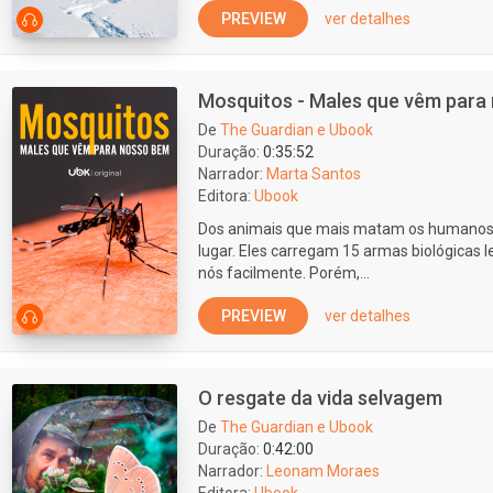
PREVIEW
ver detalhes
Mosquitos - Males que vêm para
De
The Guardian e Ubook
Duração:
0:35:52
Narrador:
Marta Santos
Editora:
Ubook
Dos animais que mais matam os humanos,
lugar. Eles carregam 15 armas biológicas 
nós facilmente. Porém,...
PREVIEW
ver detalhes
O resgate da vida selvagem
De
The Guardian e Ubook
Duração:
0:42:00
Narrador:
Leonam Moraes