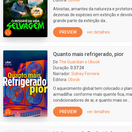
Editora:
Ubook
Ativistas, amantes da natureza e proteto
dezenas de espécies em extinção e devolv
grande parte da extinção da...
PREVIEW
ver detalhes
Quanto mais refrigerado, pior
De
The Guardian e Ubook
Duração:
0:37:24
Narrador:
Sidney Ferreira
Editora:
Ubook
O aquecimento global tem colocado o plan
armadilha: conforme mais quente fica, ma
condicionadores de ar, e quanto mais se...
PREVIEW
ver detalhes