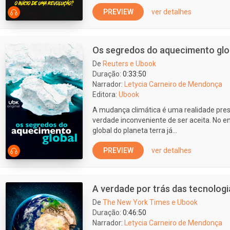
PREVIEW
ver detalhes
Os segredos do aquecimento glo
De
Reuters e Ubook
Duração:
0:33:50
Narrador:
Letycia Carneiro de Mendonça
Editora:
Ubook
A mudança climática é uma realidade pr
verdade inconveniente de ser aceita. No 
global do planeta terra já...
PREVIEW
ver detalhes
A verdade por trás das tecnologi
De
The New York Times e Ubook
Duração:
0:46:50
Narrador:
Letycia Carneiro de Mendonça