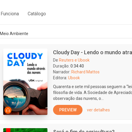
Funciona
Catálogo
Meio Ambiente
Cloudy Day - Lendo o mundo atr
De
Reuters e Ubook
Duração:
0:34:40
Narrador:
Richard Mattos
Editora:
Ubook
Quarenta e sete mil pessoas seguem a “l
filosofia de vida. A Sociedade de Aprecia
observação das nuvens, o...
PREVIEW
ver detalhes
Será o fim da agricultura?