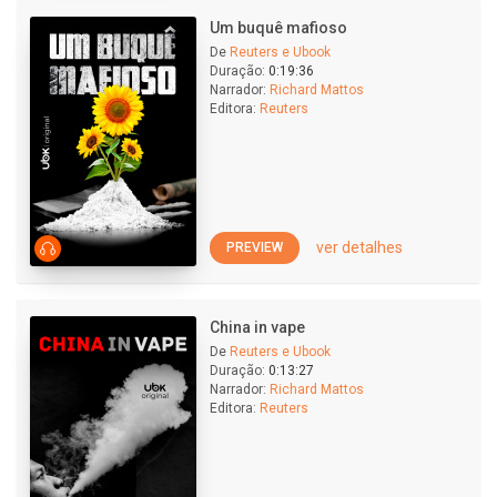
Um buquê mafioso
De
Reuters e Ubook
Duração:
0:19:36
Narrador:
Richard Mattos
Editora:
Reuters
ver detalhes
PREVIEW
China in vape
De
Reuters e Ubook
Duração:
0:13:27
Narrador:
Richard Mattos
Editora:
Reuters