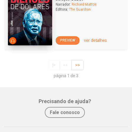
Narrador:
Richard Mattos
Editora:
The Guardian
ver detalhes
PREVIEW
|<
<<
>>
página 1 de 3
Precisando de ajuda?
Fale conosco