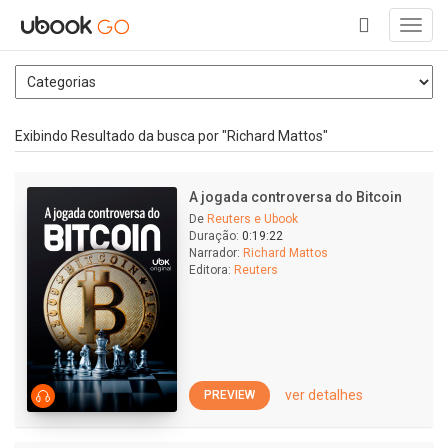
Toggl
navig
+
Exibindo Resultado da busca por "Richard Mattos"
A jogada controversa do Bitcoin
De
Reuters e Ubook
Duração:
0:19:22
Narrador:
Richard Mattos
Editora:
Reuters
ver detalhes
PREVIEW