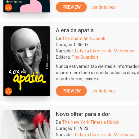
PREVIEW
ver detalhes
A era da apatia
De
The Guardian e Ubook
Duração:
0:35:07
Narrador:
Letycia Carneiro de Mendonça
Editora:
The Guardian
Nunca estivemos tão cientes e informados
ocorrem em todo o mundo todos os dias, du
a tanto horror, existe o...
PREVIEW
ver detalhes
Novo olhar para a dor
De
The New York Times e Ubook
Duração:
0:19:23
Narrador:
Letycia Carneiro de Mendonça