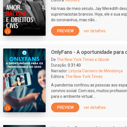
Editora:
Reuters
Há mais de meio século, Jay Meredith des
supremacistas brancos. Hoje, ele e sua e
do coronavírus, mas não...
PREVIEW
ver detalhes
OnlyFans - A oportunidade para o
De
The New York Times e Ubook
Duração:
0:31:40
Narrador:
Letycia Carneiro de Mendonça
Editora:
The New York Times
A pandemia confinou as pessoas aos espaç
convívio social. Com isso, muitos profissio
para o ambiente virtual....
PREVIEW
ver detalhes