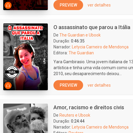
PREVIEW
ver detalhes
O assassinato que parou a Itália
De
The Guardian e Ubook
Duração:
0:46:35
Narrador:
Letycia Carneiro de Mendonça
Editora:
The Guardian
Yara Gambirasio. Uma jovem italiana de 13
artística e tinha uma vida comum como u
2010, seu desaparecimento deixou...
PREVIEW
ver detalhes
Amor, racismo e direitos civis
De
Reuters e Ubook
Duração:
0:24:44
Narrador:
Letycia Carneiro de Mendonça