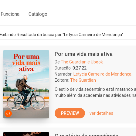
Funciona
Catálogo
Exibindo Resultado da busca por "Letycia Carneiro de Mendonça"
Por uma vida mais ativa
De
The Guardian e Ubook
Duração:
0:27:22
Narrador:
Letycia Carneiro de Mendonça
Editora:
The Guardian
O estilo de vida sedentário está matando 
muito além da academia nas atividades na 
PREVIEW
ver detalhes
O mistério da consciência