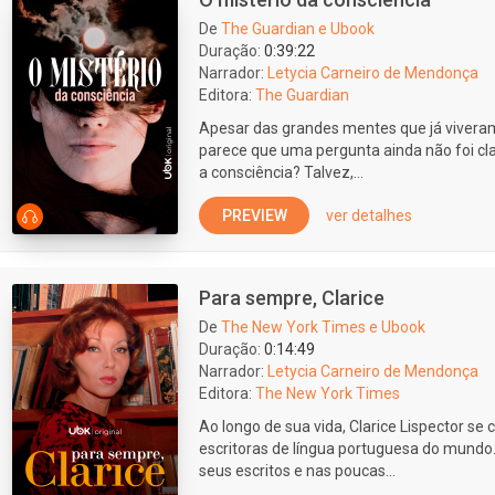
De
The Guardian e Ubook
Duração:
0:39:22
Narrador:
Letycia Carneiro de Mendonça
Editora:
The Guardian
Apesar das grandes mentes que já viveram
parece que uma pergunta ainda não foi cla
a consciência? Talvez,...
PREVIEW
ver detalhes
Para sempre, Clarice
De
The New York Times e Ubook
Duração:
0:14:49
Narrador:
Letycia Carneiro de Mendonça
Editora:
The New York Times
Ao longo de sua vida, Clarice Lispector s
escritoras de língua portuguesa do mundo.
seus escritos e nas poucas...