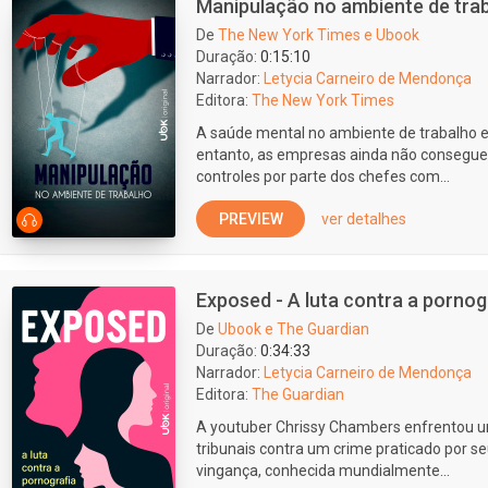
Manipulação no ambiente de tra
De
The New York Times e Ubook
Duração:
0:15:10
Narrador:
Letycia Carneiro de Mendonça
Editora:
The New York Times
A saúde mental no ambiente de trabalho 
entanto, as empresas ainda não consegue
controles por parte dos chefes com...
PREVIEW
ver detalhes
Exposed - A luta contra a pornog
De
Ubook e The Guardian
Duração:
0:34:33
Narrador:
Letycia Carneiro de Mendonça
Editora:
The Guardian
A youtuber Chrissy Chambers enfrentou u
tribunais contra um crime praticado por s
vingança, conhecida mundialmente...