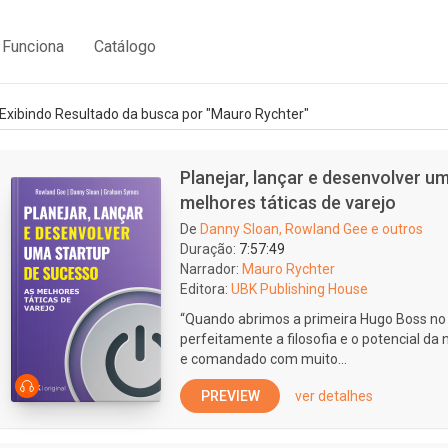
Funciona
Catálogo
Exibindo Resultado da busca por "Mauro Rychter"
Planejar, lançar e desenvolver u
melhores táticas de varejo
De
Danny Sloan, Rowland Gee e outros
Duração:
7:57:49
Narrador:
Mauro Rychter
Editora:
UBK Publishing House
“Quando abrimos a primeira Hugo Boss no
perfeitamente a filosofia e o potencial da
e comandado com muito...
PREVIEW
ver detalhes