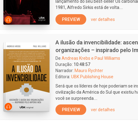
lançamento do seu best-seller Os carbonár
1981, Alfredo Sirkis está de volta....
PREVIEW
ver detalhes
A ilusão da invencibilidade: asc
organizações – inspirado pelo Im
De
Andreas Krebs e Paul Williams
Duração:
10:48:57
Narrador:
Mauro Rychter
Editora:
UBK Publishing House
Será que os líderes de hoje poderiam se in
civilização da América do Sul que existiu
você se surpreenda....
PREVIEW
ver detalhes