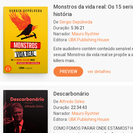
Monstros da vida real: Os 15 seria
história
De
Sergio Sepúlveda
Duração:
5:36:21
Narrador:
Mauro Rychter
Editora:
UBK Publishing House
Este audiolivro contém conteúdo sensível 
sexual. Monstros da vida real se propõe a an
killers mais...
PREVIEW
ver detalhes
Descarbonário
De
Alfredo Sirkis
Duração:
22:34:43
Narrador:
Mauro Rychter
Editora:
UBK Publishing House
COMO FOMOS PARAR ONDE ESTAMOS? Há 