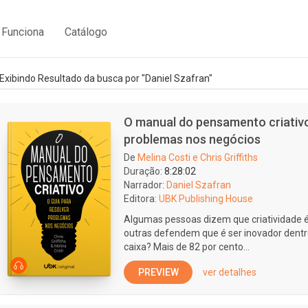
Funciona
Catálogo
Exibindo Resultado da busca por "Daniel Szafran"
O manual do pensamento criativo:
problemas nos negócios
De
Melina Costi e Chris Griffiths
Duração:
8:28:02
Narrador:
Daniel Szafran
Editora:
UBK Publishing House
Algumas pessoas dizem que criatividade é
outras defendem que é ser inovador dentro
caixa? Mais de 82 por cento...
PREVIEW
ver detalhes