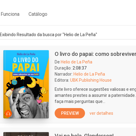
Funciona
Catálogo
Exibindo Resultado da busca por "Helio de La Peña"
O livro do papai: como sobrevive
De
Helio de La Peña
Duração:
2:08:37
Narrador:
Helio de La Peña
Editora:
UBK Publishing House
Este livro oferece sugestões valiosas e 
amantes prestes a assumir a paternidade. 
faça mais perguntas que...
PREVIEW
ver detalhes
Vai na bola, Glanderson!