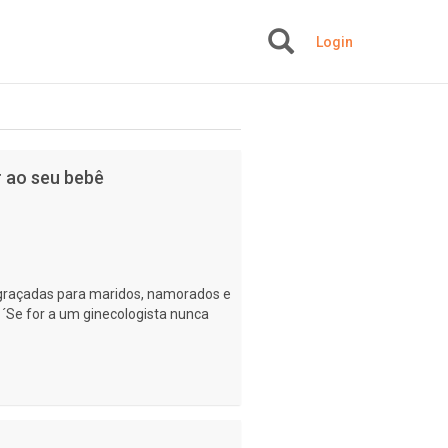
Login
+
r ao seu bebê
engraçadas para maridos, namorados e
´Se for a um ginecologista nunca