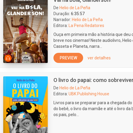
De
Helio de La Peña
Duração:
6:35:57
Narrador:
Helio de La Peña
Editora:
La Pena Redatores
Ouça em primeira mão a história que deu 
breve nos cinemas! Neste audiolivro, Helio
Casseta e Planeta, narra...
PREVIEW
ver detalhes
O livro do papai: como sobrevive
De
Helio de La Peña
Editora:
UBK Publishing House
Livros para se preparar para a chegada do p
do bebê, o livro da mamãe e até o livro d
os pais, pelo...