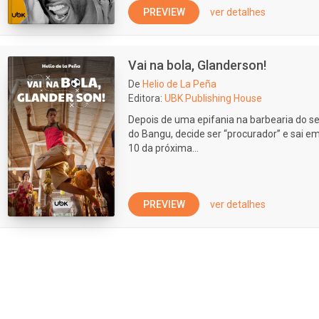
PREVIEW
ver detalhes
Vai na bola, Glanderson!
De
Helio de La Peña
Editora:
UBK Publishing House
Depois de uma epifania na barbearia do se
do Bangu, decide ser “procurador” e sai 
10 da próxima...
PREVIEW
ver detalhes