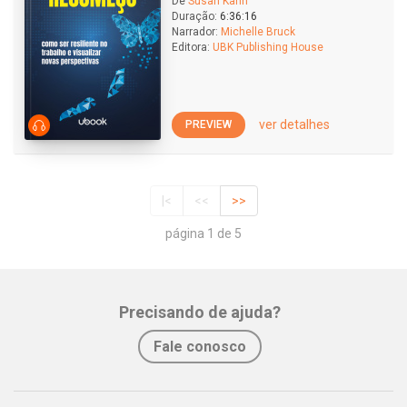
De
Susan Kahn
Duração:
6:36:16
Narrador:
Michelle Bruck
Editora:
UBK Publishing House
ver detalhes
PREVIEW
|<
<<
>>
página 1 de 5
Precisando de ajuda?
Fale conosco