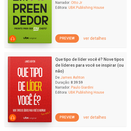
Narrador:
Otto Jr
Editora:
UBK Publishing House
ver detalhes
PREVIEW
Que tipo de líder você é? Nove tipos
de líderes para você se inspirar (ou
não)
De
James Ashton
Duração:
8:39:59
Narrador:
Paulo Giardini
Editora:
UBK Publishing House
ver detalhes
PREVIEW