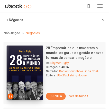
Toggl
navig
+
Não-ficção
Négocios
28 Empresários que mudaram o
mundo: os gurus da gestão e novas
formas de pensar o negócio
De
Rhymer Rigby
Duração:
6:48:06
Narrador:
Daniel Coutinho e Linda Coelli
Editora:
UBK Publishing House
ver detalhes
PREVIEW