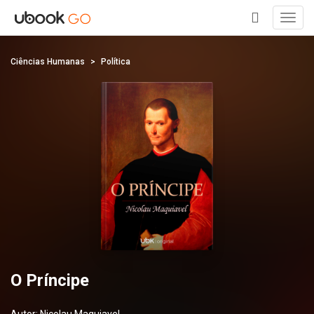
Toggl
navig
+
Ciências Humanas
Política
O Príncipe