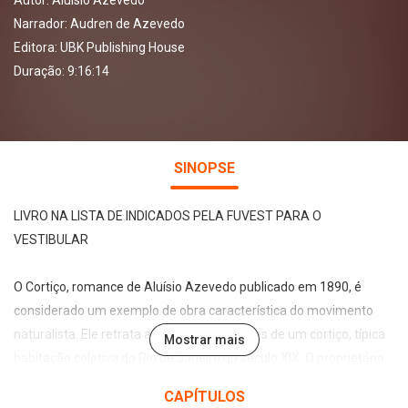
Autor:
Aluísio Azevedo
Narrador:
Audren de Azevedo
Editora:
UBK Publishing House
Duração: 9:16:14
SINOPSE
LIVRO NA LISTA DE INDICADOS PELA FUVEST PARA O
VESTIBULAR
O Cortiço, romance de Aluísio Azevedo publicado em 1890, é
considerado um exemplo de obra característica do movimento
naturalista. Ele retrata a vida dos moradores de um cortiço, típica
Mostrar mais
habitação coletiva do Rio de Janeiro do século XIX. O proprietário
do local, João Romão, está disposto a tudo para enriquecer e
CAPÍTULOS
ascender socialmente. Além de dono do cortiço, também possui