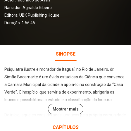
Autor:
Machado de Assis
Narrador:
Agnaldo Ribeiro
Editora:
UBK Publishing House
Duração: 1:56:45
SINOPSE
Psiquiatra ilustre e morador de Itaguaí, no Rio de Janeiro, dr.
Simão Bacamarte é um ávido estudioso da Ciência que convence
a Câmara Municipal da cidade a apoiá-lo na construção da “Casa
Verde”. O hospício, que serviria de experimento, abrigaria os
loucos e possibilitaria o estudo e a classificação da loucura.
Mostrar mais
De início, aqueles considerados lunáticos pela própria comunidade
eram confinados à instituição. Porém, tudo começa a sair do
CAPÍTULOS
controle e a se complicar quando o alienista resolve internar