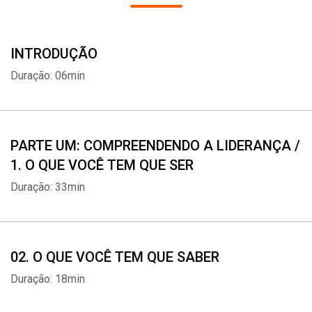
prática do texto, cada um dos capítulos é seguido por uma série
de pontos-chaves e resumos preparados para incentivar você a se
INTRODUÇÃO
tornar um profissional mais capacitado."
Duração: 06min
PARTE UM: COMPREENDENDO A LIDERANÇA /
1. O QUE VOCÊ TEM QUE SER
Duração: 33min
02. O QUE VOCÊ TEM QUE SABER
Duração: 18min