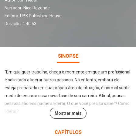
Autor:
John Adair
Narrador:
Nico Rezende
Editora:
UBK Publishing House
Duração: 4:40:53
SINOPSE
"Em qualquer trabalho, chega o momento em que um profissional
é solicitado a liderar outras pessoas. No entanto, embora ele
esteja preparado em sua própria área de atuação, é normal sentir
medo de encarar essa nova fase de sua carreira. Afinal, poucas
pessoas são ensinadas a liderar. O que você precisa saber? Como
liderar?
Mostrar mais
Em oito lições simples, John Adair explica o básico sobre liderança
CAPÍTULOS
de maneira clara, concisa e relevante. Para melhorar a natureza