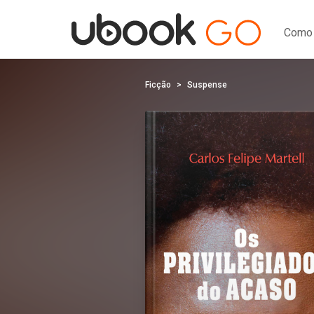
Como 
Ficção
Suspense