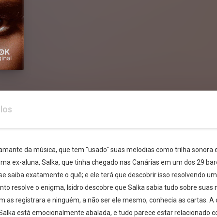
los
 e amante da música, que tem "usado" suas melodias como trilha sonora
r uma ex-aluna, Salka, que tinha chegado nas Canárias em um dos 29 ba
se saiba exatamente o quê; e ele terá que descobrir isso resolvendo u
nto resolve o enigma, Isidro descobre que Salka sabia tudo sobre suas
m as registrara e ninguém, a não ser ele mesmo, conhecia as cartas. A c
. Salka está emocionalmente abalada, e tudo parece estar relacionado c