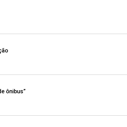
ação
de ônibus”