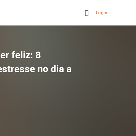
Login
+
r feliz: 8
estresse no dia a