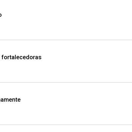
o
 fortalecedoras
enamente