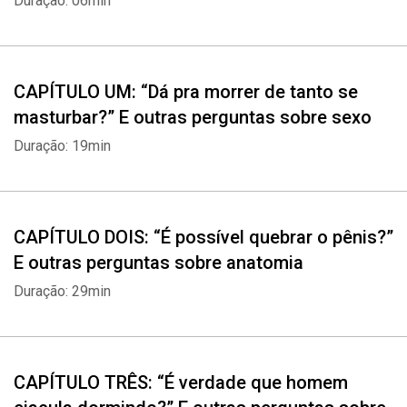
Duração: 06min
mais pessoas sem o ônus das conversas ou dos olhares
desconfortáveis. Sabe aquela informação que você precisa saber,
mas tem vergonha de perguntar na escola ou em casa? Não se
preocupe! E aí, vamos falar de sexo? irá te ajudar.
CAPÍTULO UM: “Dá pra morrer de tanto se
masturbar?” E outras perguntas sobre sexo
Duração: 19min
CAPÍTULO DOIS: “É possível quebrar o pênis?”
E outras perguntas sobre anatomia
Duração: 29min
CAPÍTULO TRÊS: “É verdade que homem